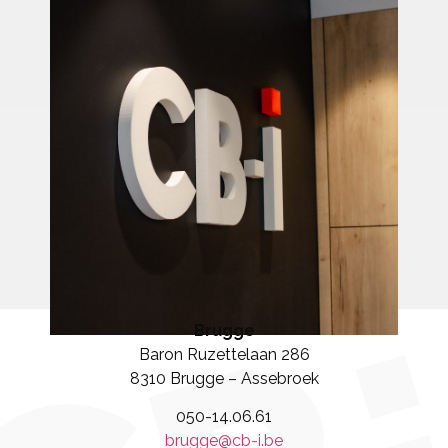
Brugge
Baron Ruzettelaan 286
8310 Brugge – Assebroek
050-14.06.61
brugge@cb-i.be